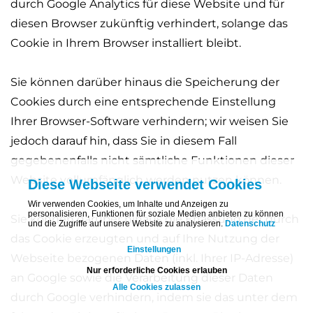
durch Google Analytics für diese Website und für
diesen Browser zukünftig verhindert, solange das
Cookie in Ihrem Browser installiert bleibt.
Sie können darüber hinaus die Speicherung der
Cookies durch eine entsprechende Einstellung
Ihrer Browser-Software verhindern; wir weisen Sie
jedoch darauf hin, dass Sie in diesem Fall
gegebenenfalls nicht sämtliche Funktionen dieser
Website vollumfänglich werden nutzen können.
Diese Webseite verwendet Cookies
Wir verwenden Cookies, um Inhalte und Anzeigen zu
personalisieren, Funktionen für soziale Medien anbieten zu können
Sie können darüber hinaus die Erfassung der durch
und die Zugriffe auf unsere Website zu analysieren.
Datenschutz
das Cookie erzeugten und auf Ihre Nutzung der
Einstellungen
Webseite bezogenen Daten (inkl. Ihrer IP-Adresse)
Nur erforderliche Cookies erlauben
an Google sowie die Verarbeitung dieser Daten
Alle Cookies zulassen
durch Google verhindern, indem sie das unter dem