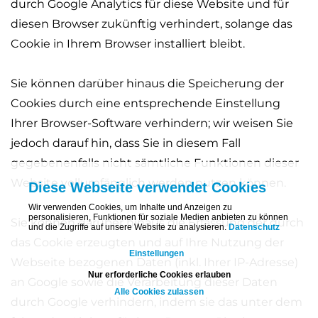
durch Google Analytics für diese Website und für
diesen Browser zukünftig verhindert, solange das
Cookie in Ihrem Browser installiert bleibt.
Sie können darüber hinaus die Speicherung der
Cookies durch eine entsprechende Einstellung
Ihrer Browser-Software verhindern; wir weisen Sie
jedoch darauf hin, dass Sie in diesem Fall
gegebenenfalls nicht sämtliche Funktionen dieser
Website vollumfänglich werden nutzen können.
Diese Webseite verwendet Cookies
Wir verwenden Cookies, um Inhalte und Anzeigen zu
personalisieren, Funktionen für soziale Medien anbieten zu können
Sie können darüber hinaus die Erfassung der durch
und die Zugriffe auf unsere Website zu analysieren.
Datenschutz
das Cookie erzeugten und auf Ihre Nutzung der
Einstellungen
Webseite bezogenen Daten (inkl. Ihrer IP-Adresse)
Nur erforderliche Cookies erlauben
an Google sowie die Verarbeitung dieser Daten
Alle Cookies zulassen
durch Google verhindern, indem sie das unter dem